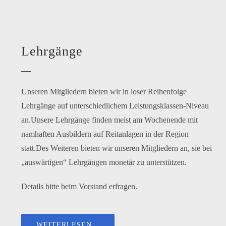
Lehrgänge
Unseren Mitgliedern bie­ten wir in loser Reihenfolge
Lehrgänge auf unter­schied­li­chem Leistungsklassen-Niveau
an.Unsere Lehrgänge fin­den meist am Wochenende mit
nam­haf­ten Ausbildern auf Reitanlagen in der Region
statt.Des Weiteren bie­ten wir unse­ren Mitgliedern an, sie bei
„aus­wär­ti­gen“ Lehrgängen mone­tär zu unterstützen.
Details bit­te beim Vorstand erfragen.
WEITERLESEN…