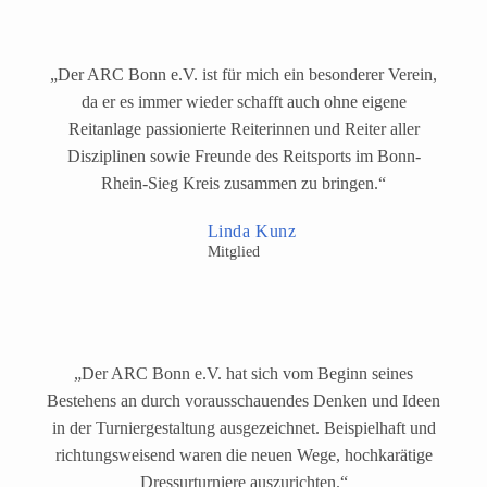
„Der ARC Bonn e.V. ist für mich ein beson­de­rer Verein,
da er es immer wie­der schafft auch ohne eige­ne
Reitanlage pas­sio­nier­te Reiterinnen und Reiter aller
Disziplinen sowie Freunde des Reitsports im Bonn-
Rhein-Sieg Kreis zusam­men zu bringen.“
Linda Kunz
Mitglied
„Der ARC Bonn e.V. hat sich vom Beginn sei­nes
Bestehens an durch vor­aus­schau­en­des Denken und Ideen
in der Turniergestaltung aus­ge­zeich­net. Beispielhaft und
rich­tungs­wei­send waren die neu­en Wege, hoch­ka­rä­ti­ge
Dressurturniere auszurichten.“