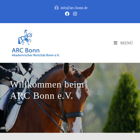
info@arc-bonn.de
MENÜ
Willkommen beim
ARC Bonn e.V.