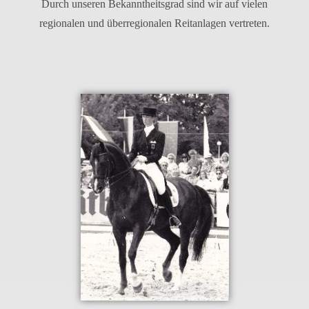
Durch unse­ren Bekanntheitsgrad sind wir auf vie­len
regio­na­len und über­re­gio­na­len Reitanlagen vertreten.