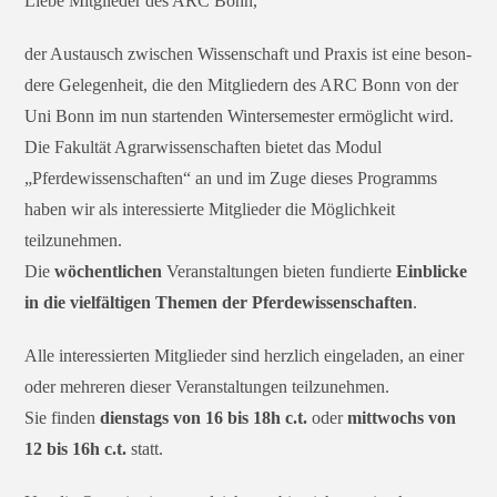
Liebe Mitglieder des ARC Bonn,
der Austausch zwi­schen Wissenschaft und Praxis ist eine beson­
de­re Gelegenheit, die den Mitgliedern des ARC Bonn von der
Uni Bonn im nun star­ten­den Wintersemester ermög­licht wird.
Die Fakultät Agrarwissenschaften bie­tet das Modul
„Pferdewissenschaften“ an und im Zuge die­ses Programms
haben wir als inter­es­sier­te Mitglieder die Möglichkeit
teilzunehmen.
Die
wöchent­li­chen
Veranstaltungen bie­ten fun­dier­te
Einblicke
in die viel­fäl­ti­gen Themen der Pferdewissenschaften
.
Alle inter­es­sier­ten Mitglieder sind herz­lich ein­ge­la­den, an einer
oder meh­re­ren die­ser Veranstaltungen teilzunehmen.
Sie fin­den
diens­tags von 16 bis 18h c.t.
oder
mitt­wochs von
12 bis 16h c.t.
statt.