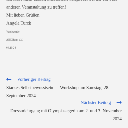
ande­ren Veranstaltung zu treffen!
Mit lie­ben Grüßen
Angela Turck
Vorsitzende
ARC Bonn e.V.
04.10.24
Weitere
Vorheriger Beitrag
Artikel
Starkes Selbstbewusstsein — Workshop am Samstag, 28.
ansehen
September 2024
Nächster Beitrag
Dressurlehrgang mit Olympiasiegerin am 2. und 3. November
2024