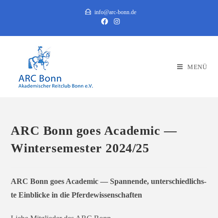
Zum
info@arc-bonn.de
Inhalt
springen
MENÜ
ARC Bonn goes Academic —
Wintersemester 2024/25
ARC Bonn goes Academic — Spannende, unter­schied­lichs­
te Einblicke in die Pferdewissenschaften