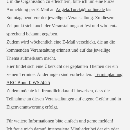
Um die Organisation zu erleich­tern, bit­te ich um eine kur­ze
Anmeldung per E‑Mail an
Angela.Turck@t‑online.de
bis
Sonntagabend vor der jewei­li­gen Veranstaltung. Zu die­sem
Zeitpunkt steht auch der Veranstaltungsort fest und wird ent­
spre­chend bekannt gegeben.
Zudem wird wöchent­lich eine E‑Mail ver­schickt, die an die
kom­men­den Veranstaltung erin­nert und auf das jewei­li­ge
Thema auf­merk­sam macht.
Hier fin­det sich eine Übersicht der geplan­ten Themen der ein­
zel­nen Termine. Änderungen sind vor­be­hal­ten.
Terminplanung
ARC Bonn f. WS24:25
Zudem möch­te ich freund­lich dar­auf hin­wei­sen, dass die
Teilnahme an die­sen Veranstaltungen auf eige­ne Gefahr und in
Eigenverantwortung erfolgt.
Für wei­te­re Informationen bit­te ein­fach und ger­ne melden!
Ich freue mich dar­auf, inter­es­sier­te Mitglieder bei der ein oder