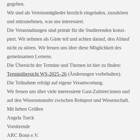
gegeben.
Wir sind als Vereinsmitglieder herz­lich ein­ge­la­den, zuzu­hö­ren
und mit­zu­neh­men, was uns interessiert.
Die Veranstaltungen sind pri­mär für die Studierenden kon­zi­
piert. Wir neh­men als Gäste teil und ach­ten dar­auf, den Ablauf
nicht zu stö­ren. Wir freu­en uns über die­se Möglichkeit des
gemein­sa­men Lernens.
Die Übersicht der Termine und Themen ist hier zu fin­den:
Terminübersicht WS-2025–26
(Änderungen vorbehalten).
Die Teilnahme erfolgt auf eige­ne Verantwortung.
Wir freu­en uns über vie­le inter­es­sier­te Gast-Zuhörer:innen und
auf den Wissenstransfer zwi­schen Reitsport und Wissenschaft.
Mit lie­ben Grüßen
Angela Turck
Vorsitzende
ARC Bonn e.V.