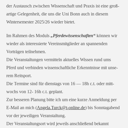
der Austausch zwi­schen Wissenschaft und Praxis ist eine groß­
ar­ti­ge Gelegenheit, die uns die Uni Bonn auch in die­sem
Wintersemester 2025/26 wie­der bietet.
Im Rahmen des Moduls
„Pferdewissenschaften“
kön­nen wir
wie­der als inter­es­sier­te Vereinsmitglieder an span­nen­den
Vorträgen teilnehmen.
Die Veranstaltungen ver­mit­teln aktu­el­les Wissen rund ums
Pferd und ver­bin­den wis­sen­schaft­li­che Erkenntnisse mit unse­
rem Reitsport.
Die Termine sind für diens­tags von 16 — 18h c.t. oder mitt­
wochs von 12- 16h c.t. geplant.
Zur bes­se­ren Planung bit­te ich um eine kur­ze Anmeldung per
E‑Mail an mich (
Angela.Turck@t‑online.de
) bis Sonntagabend
vor der jewei­li­gen Veranstaltung.
Der Veranstaltungsort wird jeweils anschlie­ßend bekannt