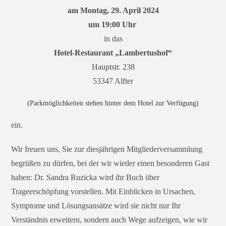
am Montag, 29. April 2024
um 19:00 Uhr
in das
Hotel-Restaurant „Lambertushof“
Hauptstr. 238
53347 Alfter
(Parkmöglichkeiten stehen hinter dem Hotel zur Verfügung)
ein.
Wir freu­en uns, Sie zur dies­jäh­ri­gen Mitgliederversammlung
begrü­ßen zu dür­fen, bei der wir wie­der einen beson­de­ren Gast
haben: Dr. Sandra Ruzicka wird ihr Buch über
Trageerschöpfung vor­stel­len. Mit Einblicken in Ursachen,
Symptome und Lösungsansätze wird sie nicht nur Ihr
Verständnis erwei­tern, son­dern auch Wege auf­zei­gen, wie wir