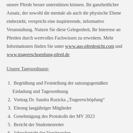
unse­re Pferde bes­ser unter­stüt­zen kön­nen. Ihr ganz­heit­li­cher
Ansatz, der sowohl die men­ta­le als auch die phy­si­sche Ebene
ein­be­zieht, ver­spricht eine inspi­rie­ren­de, infor­ma­ti­ve
Veranstaltung. Nutzen Sie die­se Gelegenheit, Ihr Interesse an
Pferden durch wert­vol­les Fachwissen zu erwei­tern. Mehr
Informationen fin­den Sie unter
www.aus-pferdesicht.com
und
www.trageerschoepfung-pferd.de
Unsere Tagesordnung:
Begrüßung und Feststellung der sat­zungs­ge­mä­ßen
Einladung und Tagesordnung
Vortrag Dr. Sandra Ruzicka „Trageerschöpfung“
Ehrung lang­jäh­ri­ger Mitglieder
Genehmigung des Protokolls der MV 2023
Bericht der Studentenreiter
Jahresbericht der Vorsitzenden