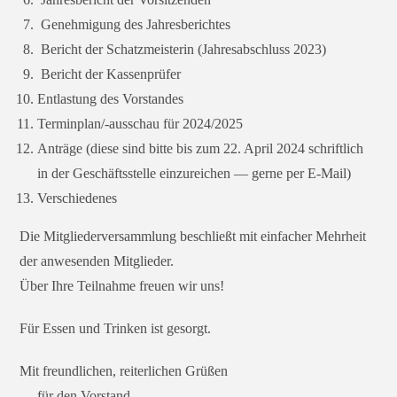
Genehmigung des Jahresberichtes
Bericht der Schatzmeisterin (Jahresabschluss 2023)
Bericht der Kassenprüfer
Entlastung des Vorstandes
Terminplan/-ausschau für 2024/2025
Anträge (die­se sind bit­te bis zum 22. April 2024 schrift­lich
in der Geschäftsstelle ein­zu­rei­chen — ger­ne per E‑Mail)
Verschiedenes
Die Mitgliederversammlung beschließt mit ein­fa­cher Mehrheit
der anwe­sen­den Mitglieder.
Über Ihre Teilnahme freu­en wir uns!
Für Essen und Trinken ist gesorgt.
Mit freund­li­chen, rei­ter­li­chen Grüßen
— für den Vorstand -