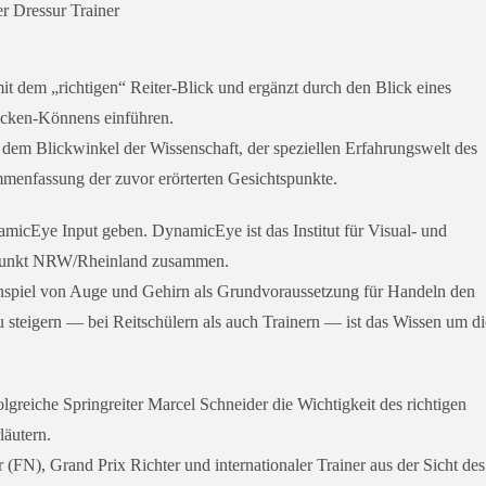
er Dressur Trainer
mit dem „rich­ti­gen“ Reiter-Blick und ergänzt durch den Blick eines
ucken-Könnens einführen.
us dem Blickwinkel der Wissenschaft, der spe­zi­el­len Erfahrungswelt des
menfassung der zuvor erör­ter­ten Gesichtspunkte.
micEye Input geben. DynamicEye ist das Institut für Visual- und
ützpunkt NRW/Rheinland zusammen.
menspiel von Auge und Gehirn als Grundvoraussetzung für Handeln den
zu stei­gern — bei Reitschülern als auch Trainern — ist das Wissen um di
lg­rei­che Springreiter Marcel Schneider die Wichtigkeit des rich­ti­gen
rläutern.
r (FN),
Grand Prix Richter
und inter­na­tio­na­ler
Trainer aus der Sicht des