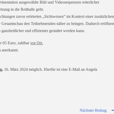
sentation aus­ge­wähl­te Bild und Videosequenzen rei­ter­li­cher
tzung in die Reithalle geht.
krichtungen zuvor erör­ter­ten „Sichtweisen“ im Kontext einer zusätz­li­chen
er Gesamtschau den Teilnehmenden näher zu brin­gen. Dadurch eröff­nen
anz­heit­li­cher und effi­zi­en­ter gestal­tet wer­den kann.
 65 Euro, zahl­bar
vor Ort.
 anerkannt.
g,
16. März 2024 mög­lich.
Hierfür
ist eine E‑Mail an Angela
Nächster Beitrag