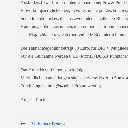
Ausbilders bzw. Turnierrichters anhand einer Power Point Prä
Einwirkungsmöglichkeiten, bevor es in die prak­ti­sche Umse
Seine Intention ist es, die aus zwei unter­schied­li­chen Blic
Handlungsoption zusam­men­zu­fas­sen und sie im Sinne ein
sich Möglichkeiten, wie der indi­vi­du­el­le Reitunterricht noch g
Die Teilnahmegebühr beträgt 80 Euro, für DRFV-Mitglieder
Für die Teilnahme wer­den 6 LE (Profil1) DOSB-Pünktchen
Das Anmeldeverfahren ist wie folgt:
Verbindliche Anmeldungen sind spä­tes­tens bis zum
Samsta
Turck
(
angela.turck@t‑online.de
)
not­wen­dig.
Angela Turck
Weitere
Vorheriger Beitrag