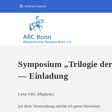
Zum
info@arc-bonn.de
Inhalt
springen
Symposium „Trilogie der 
— Einladung
Liebe ARC-Mitglieder,
auf die­se Veranstaltung möch­te ich ger­ne hinweisen: