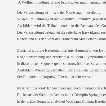
Wolfgang Kutting, Grand Prix Richter und inter­na­tio­na­l
Die Veranstaltung ist — wie der Name sagt — dreiteilig:
Wissen um Sehfähigkeit und kogni­ti­ve Flexibilität gepaart 
Ausbilders wird die Teilnehmenden in die Relevanz des G
Die Veranstaltung beleuch­tet die rei­ter­li­che Einwirkung a
Reiters und aus der Sicht des Trainers im Sinne einer Zusam
Zunächst wird die Referentin Stefanie Hennigfeld von Dyna
Kognitionstraining und arbei­tet u.a. mit dem Olympiast
In die­ser ers­ten Sequenz geht es dar­um, über das Zusam
Ausbildern Wissen zu ver­mit­teln. Um sport­li­che Leistung 
Sehfähigkeit und kogni­ti­ve Flexibilität sehr wertvoll.
Im Anschluss wird der Ausbilder und auch inter­na­tio­nal erfo
Blicks aus der Sicht des Reiters in der Disziplin Springen e
In der drit­ten Sequenz ana­ly­siert Wolfgang
Kutting, Bereite