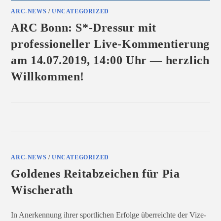
ARC-NEWS
/
UNCATEGORIZED
ARC Bonn: S*-Dressur mit
professioneller Live-Kommentierung
am 14.07.2019, 14:00 Uhr — herzlich
Willkommen!
FÜR
KOMMENTARE DEAKTIVIERT
JULI 6, 2019
ARC
BONN:
S*-
DRESSUR
MIT
PROFESSIONELLER
ARC-NEWS
/
UNCATEGORIZED
LIVE-
KOMMENTIERUNG
AM
Goldenes Reitabzeichen für Pia
14.07.2019,
14:00
Wischerath
UHR
—
HERZLICH
WILLKOMMEN!
In Anerkennung ihrer sportlichen Erfolge überreichte der Vize-