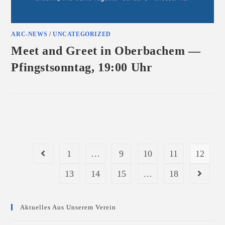
ARC-NEWS
/
UNCATEGORIZED
Meet and Greet in Oberbachem —
Pfingstsonntag, 19:00 Uhr
FÜR
KOMMENTARE DEAKTIVIERT
JUNI 3, 2019
MEET
AND
GREET
IN
OBERBACHEM
—
PFINGSTSONNTAG,
1
…
9
10
11
12
Gehe zur vorherigen Seite
19:00 UHR
13
14
15
…
18
Gehe zur 
Aktuelles Aus Unserem Verein