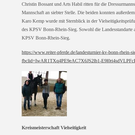
Christin Bossant und Arts Habil rit­ten für die Dressurman
Mannschaft an sieb­ter Stelle. Die bei­den konn­ten außer­d
Karo Kemp wur­de mit Sternblick in der Vielseitigkeitsprüfu
des KPSV Bonn-Rhein-Sieg. Sowohl die Landesstandarte a
KPSV Bonn-Rhein-Sieg.
https://www.reiter-pferde.de/landesturnier-kv-bonn-rhein-si
fbclid=IwAR1TXq4PE9eAC7X6JS2lb1-E9l0ri4sdVL
Kreismeisterschaft Vielseitigkeit