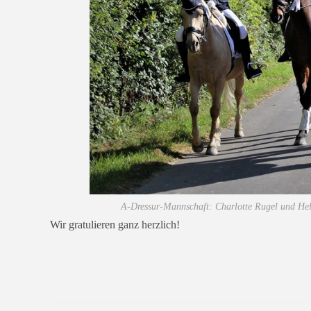
A‑Dressur-Mannschaft: Charlotte Rugel und Hel
Wir gra­tu­lie­ren ganz herzlich!