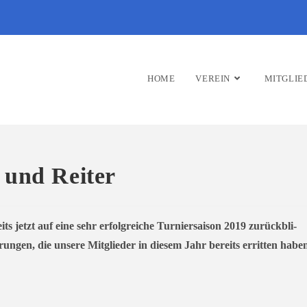
HOME
VEREIN
MITGLIE
 und Reiter
jetzt auf eine sehr erfolg­rei­che Turniersaison 2019 zurück­bli­
erungen, die unse­re Mitglieder in die­sem Jahr bereits errit­ten habe