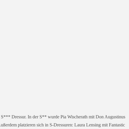
S*** Dressur. In der S** wur­de Pia Wischerath mit Don Augustinus
ußerdem plat­zie­ren sich in S‑Dressuren: Laura Lensing mit Fantastic