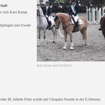
chaft
te sich Karo Kemp
E‑Springen und Zweite
Karo Kemp und Sternblick
eiter M. Juliette Floto wur­de mit Cleopatra Neunte in der E‑Dressur.