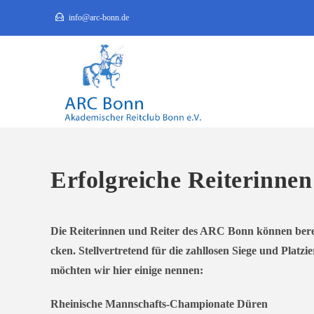
Zum
info@arc-bonn.de
Inhalt
springen
Erfolgreiche Reiterinnen
Die Reiterinnen und Reiter des ARC Bonn kön­nen bereits 
cken.
Stellvertretend für die zahl­lo­sen Siege und Platzi
möch­ten wir hier eini­ge nennen:
Rheinische Mannschafts-Championate Düren